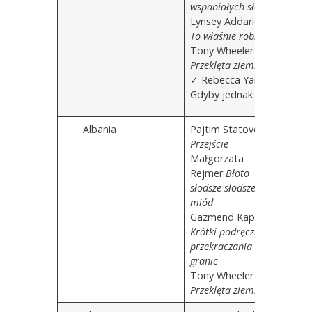
wspaniałych słońc
Lynsey Addario
To właśnie robię
Tony Wheeler
Przeklęta ziemia
✓ Rebecca Yarros
Gdyby jednak
Albania
Pajtim Statovci
Przejście
Małgorzata
Rejmer
Błoto
słodsze słodsze niż
miód
Gazmend Kapllani
Krótki podręcznik
przekraczania
granic
Tony Wheeler
Przeklęta ziemia