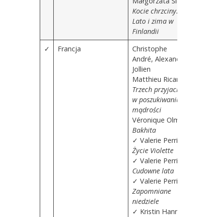
Małgorzata Sidz
Kocie chrzciny.
Lato i zima w
Finlandii
✓
Francja
Christophe
André, Alexandre
Jollien
Matthieu Ricard
Trzech przyjaciół
w poszukiwaniu
mądrości
Véronique Olmi
Bakhita
✓
Valerie Perrin
Życie Violette
✓
Valerie Perrin
Cudowne lata
✓
Valerie Perrin
Zapomniane
niedziele
✓
Kristin Hannah