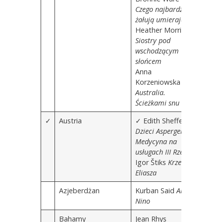
Czego najbardziej
żałują umierający
Heather Morris
Siostry pod
wschodzącym
słońcem
Anna
Korzeniowska
Australia.
Ścieżkami snu
✓
Austria
✓ Edith Sheffer
Dzieci Aspergera.
Medycyna na
usługach III Rzeszy
Igor Štiks
Krzesło
Eliasza
Azjeberdżan
Kurban Said
Ali i
Nino
Bahamy
Jean Rhys