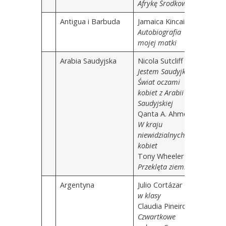
Afrykę Środkową
Antigua i Barbuda
Jamaica Kincaid
Autobiografia
mojej matki
Arabia Saudyjska
Nicola Sutcliff
Jestem Saudyjką.
Świat oczami
kobiet z Arabii
Saudyjskiej
Qanta A. Ahmed
W kraju
niewidzialnych
kobiet
Tony Wheeler
Przeklęta ziemia
Argentyna
Julio Cortázar
Gra
w klasy
Claudia Pineiro
Czwartkowe