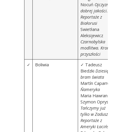
Nocuń
Ojczyzna
dobrej jakości.
Reportaże z
Białorusi
Swietłana
Aleksijewicz
Czarnobylska
modlitwa. Kronika
przyszłości
✓
Boliwia
✓
Tadeusz
Biedzki
Dziesięć
bram świata
Martín Caparrós
Ñameryka
Maria Hawranek,
Szymon Opryszek
Tańczymy już
tylko w Zaduszki.
Reportaże z
Ameryki Łacińskiej