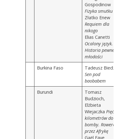
Gospodinow
Fizyka smutku
Złatko Enew
Requiem dla
nikogo
Elias Canetti
Ocalony język.
Historia pewnej
młodości
Burkina Faso
Tadeusz Biedzki
Sen pod
baobabem
Burundi
Tomasz
Budzioch,
Elżbieta
Wiejaczka
Pięć
kilometrów do
bomby. Rowerem
przez Afrykę
Gaël Faye