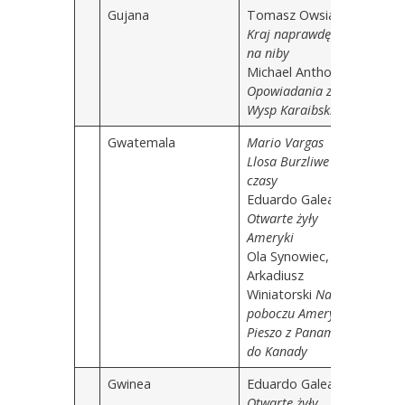
Gujana
Tomasz Owsiany
Kraj naprawdę i
na niby
Michael Anthony
Opowiadania z
Wysp Karaibskich
Gwatemala
Mario Vargas
Llosa Burzliwe
czasy
Eduardo Galeano
Otwarte żyły
Ameryki
Ola Synowiec,
Arkadiusz
Winiatorski
Na
poboczu Ameryk.
Pieszo z Panamy
do Kanady
Gwinea
Eduardo Galeano
Otwarte żyły