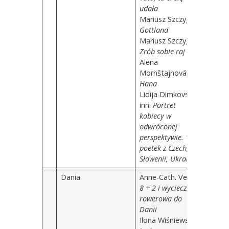
udała
Mariusz Szczygieł
Gottland
Mariusz Szczygieł
Zrób sobie raj
Alena
Mornštajnová
Hana
Lidija Dimkovska i
inni
Portret
kobiecy w
odwróconej
perspektywie. 12
poetek z Czech,
Słowenii, Ukrainy
Dania
Anne-Cath. Vestly
8 + 2 i wycieczka
rowerowa do
Danii
Ilona Wiśniewska