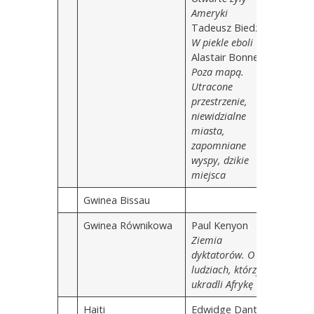
Ameryki
Tadeusz Biedzki
W piekle eboli
Alastair Bonnett
Poza mapą.
Utracone
przestrzenie,
niewidzialne
miasta,
zapomniane
wyspy, dzikie
miejsca
Gwinea Bissau
Gwinea Równikowa
Paul Kenyon
Ziemia
dyktatorów. O
ludziach, którzy
ukradli Afrykę
Haiti
Edwidge Danticat