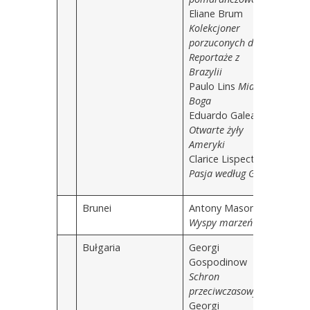
Eliane Brum
Kolekcjoner
porzuconych dusz.
Reportaże z
Brazylii
Paulo Lins
Miasto
Boga
Eduardo Galeano
Otwarte żyły
Ameryki
Clarice Lispector
Pasja według G.H.
Brunei
Antony Mason
Wyspy marzeń
Bułgaria
Georgi
Gospodinow
Schron
przeciwczasowy
Georgi