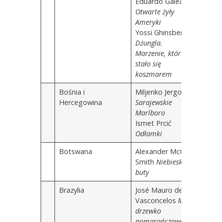
Eduardo Galeano
Otwarte żyły
Ameryki
Yossi Ghinsberg
Dżungla.
Marzenie, które
stało się
koszmarem
Bośnia i
Miljenko Jergović
Hercegowina
Sarajewskie
Marlboro
Ismet Prcić
Odłamki
Botswana
Alexander McCall
Smith
Niebieskie
buty
Brazylia
José Mauro de
Vasconcelos
Moje
drzewko
pomarańczowe