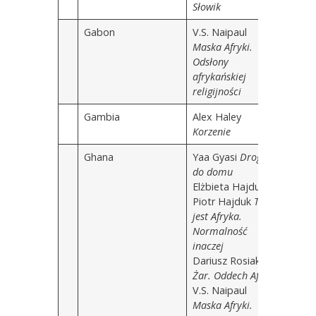
Słowik
Gabon
V.S. Naipaul
Maska Afryki.
Odsłony
afrykańskiej
religijności
Gambia
Alex Haley
Korzenie
Ghana
Yaa Gyasi
Droga
do domu
Elżbieta Hajduk,
Piotr Hajduk
To
jest Afryka.
Normalność
inaczej
Dariusz Rosiak
Żar. Oddech Afryki
V.S. Naipaul
Maska Afryki.