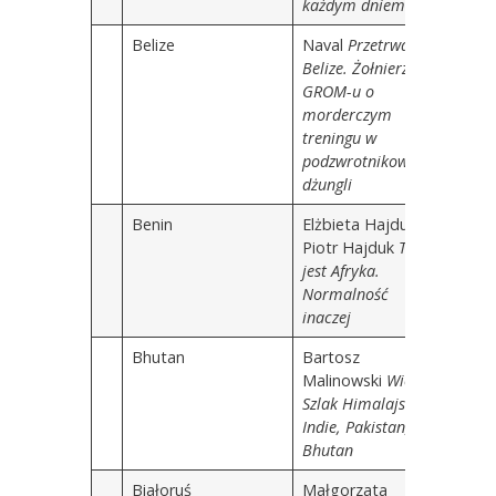
każdym dniem
Belize
Naval
Przetrwać
Belize. Żołnierz
GROM-u o
morderczym
treningu w
podzwrotnikowej
dżungli
Benin
Elżbieta Hajduk,
Piotr Hajduk
To
jest Afryka.
Normalność
inaczej
Bhutan
Bartosz
Malinowski
Wielki
Szlak Himalajski.
Indie, Pakistan,
Bhutan
Białoruś
Małgorzata