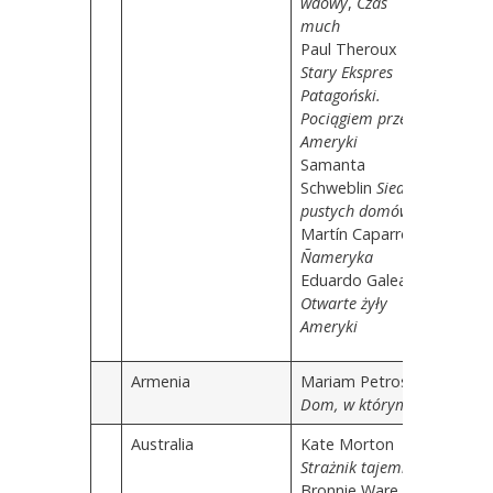
wdowy
,
Czas
much
Paul Theroux
Stary Ekspres
Patagoński.
Pociągiem przez
Ameryki
Samanta
Schweblin
Siedem
pustych domów
Martín Caparrós
Ñameryka
Eduardo Galeano
Otwarte żyły
Ameryki
Armenia
Mariam Petrosân
Dom, w którym…
Australia
Kate Morton
Strażnik tajemnic
Bronnie Ware