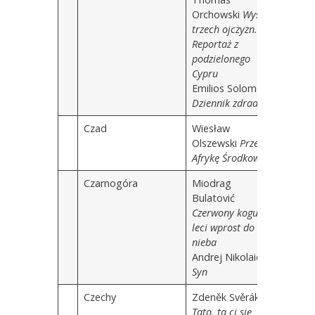
Orchowski
Wyspa
trzech ojczyzn.
Reportaż z
podzielonego
Cypru
Emilios Solomou
Dziennik zdrady
Czad
Wiesław
Olszewski
Przez
Afrykę Środkową
Czarnogóra
Miodrag
Bulatović
Czerwony kogut
leci wprost do
nieba
Andrej Nikolaidis
Syn
Czechy
Zdeněk Svěrák
Tato, ta ci się