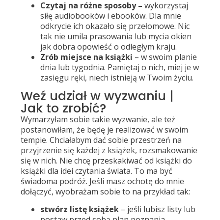
Czytaj na różne sposoby –
wykorzystaj
siłę audiobooków i ebooków. Dla mnie
odkrycie ich okazało się przełomowe. Nic
tak nie umila prasowania lub mycia okien
jak dobra opowieść o odległym kraju.
Zrób miejsce na książki
– w swoim planie
dnia lub tygodnia. Pamiętaj o nich, miej je w
zasięgu ręki, niech istnieją w Twoim życiu.
Weź udział w wyzwaniu |
Jak to zrobić?
Wymarzyłam sobie takie wyzwanie, ale też
postanowiłam, że będę je realizować w swoim
tempie. Chciałabym dać sobie przestrzeń na
przyjrzenie się każdej z książek, rozsmakowanie
się w nich. Nie chcę przeskakiwać od książki do
książki dla idei czytania świata. To ma być
świadoma podróż. Jeśli masz ochotę do mnie
dołączyć, wyobrażam sobie to na przykład tak:
stwórz listę książek
– jeśli lubisz listy lub
postaw przed sobą plan poznania