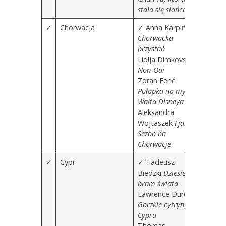
stała się słońcem
✓
Chorwacja
✓ Anna Karpińska
Chorwacka
przystań
Lidija Dimkovska
Non-Oui
Zoran Ferić
Pułapka na myszy
Walta Disneya
Aleksandra
Wojtaszek
Fjaka.
Sezon na
Chorwację
✓
Cypr
✓
Tadeusz
Biedzki
Dziesięć
bram świata
Lawrence Durell
Gorzkie cytryny
Cypru
Thomas