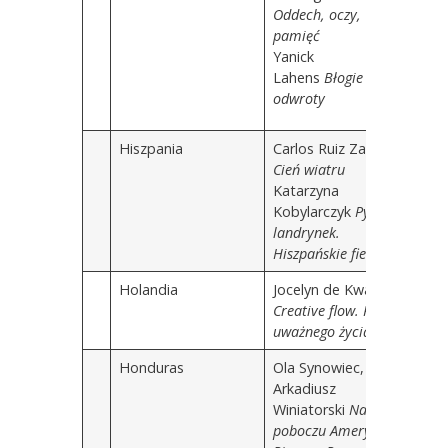
Oddech, oczy,
pamięć
Yanick
Lahens
Błogie
odwroty
Hiszpania
Carlos Ruiz Zafón
Cień wiatru
Katarzyna
Kobylarczyk
Pył z
landrynek.
Hiszpańskie fiesty
Holandia
Jocelyn de Kwant
Creative flow. Rok
uważnego życia
Honduras
Ola Synowiec,
Arkadiusz
Winiatorski
Na
poboczu Ameryk.