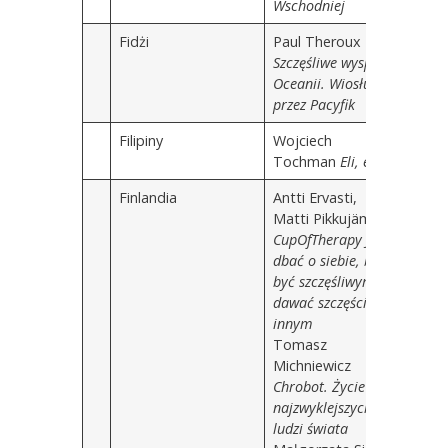
Wschodniej
Fidżi
Paul Theroux
Szczęśliwe wyspy
Oceanii. Wiosłując
przez Pacyfik
Filipiny
Wojciech
Tochman
Eli, eli
Finlandia
Antti Ervasti,
Matti Pikkujämsä
CupOfTherapy Jak
dbać o siebie, by
być szczęśliwym i
dawać szczęście
innym
Tomasz
Michniewicz
Chrobot. Życie
najzwyklejszych
ludzi świata