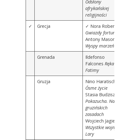
Odsłony
afrykańskiej
religijności
✓
Grecja
✓
Nora Roberts
Gwiazdy fortuny
Antony Mason
Wyspy marzeń
Grenada
Ildefonso
Falcones
Ręka
Fatimy
Gruzja
Nino Haratischwili
Ósme życie
Stasia Budzisz
Pokazucha. Na
gruzińskich
zasadach
Wojciech Jagielski
Wszystkie wojny
Lary