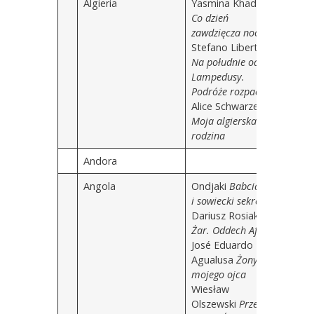
Algieria
Yasmina Khadra
Co dzień
zawdzięcza nocy
Stefano Liberti
Na południe od
Lampedusy.
Podróże rozpaczy
Alice Schwarzer
Moja algierska
rodzina
Andora
Angola
Ondjaki
Babcia 19
i sowiecki sekret
Dariusz Rosiak
Żar. Oddech Afryki
José Eduardo
Agualusa
Żony
mojego ojca
Wiesław
Olszewski
Przez