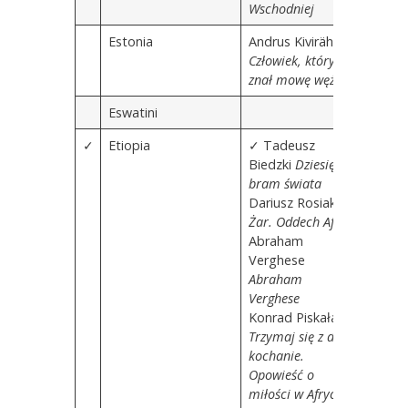
Wschodniej
Estonia
Andrus Kivirähk
Człowiek, który
znał mowę węży
Eswatini
✓
Etiopia
✓
Tadeusz
Biedzki
Dziesięć
bram świata
Dariusz Rosiak
Żar. Oddech Afryki
Abraham
Verghese
Abraham
Verghese
Konrad Piskała
Trzymaj się z dala,
kochanie.
Opowieść o
miłości w Afryce