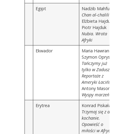
Egipt
Nadżib Mahfuz
Chan al-chalili
Elżbieta Hajduk,
Piotr Hajduk
Nubia. Wrota
Afryki
Ekwador
Maria Hawranek,
Szymon Opryszek
Tańczymy już
tylko w Zaduszki.
Reportaże z
Ameryki Łacińskiej
Antony Mason
Wyspy marzeń
Erytrea
Konrad Piskała
Trzymaj się z dala,
kochanie.
Opowieść o
miłości w Afryce