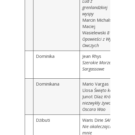
Lud z
grenlandzkiej
wyspy
Marcin Michalski,
Maciej
Wasielewski
81:1.
Opowieści z Wysp
Owczych
Dominika
Jean Rhys
Szerokie Morze
Sargassowe
Dominikana
Mario Vargas
Llosa
Święto kozła
Junot Díaz
Krótki i
niezwykły żywot
Oscara Wao
Dżibuti
Waris Dirie
SAFA.
Nie okaleczajcie
mnie