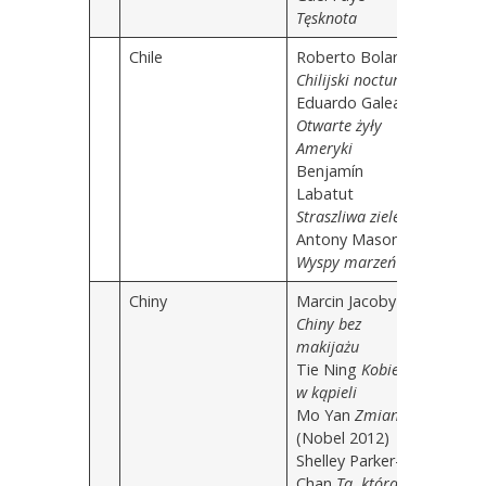
Tęsknota
Chile
Roberto Bolano
Chilijski nocturn
Eduardo Galeano
Otwarte żyły
Ameryki
Benjamín
Labatut
Straszliwa zieleń
Antony Mason
Wyspy marzeń
Chiny
Marcin Jacoby
Chiny bez
makijażu
Tie Ning
Kobiety
w kąpieli
Mo Yan
Zmiany
(Nobel 2012)
Shelley Parker-
Chan
Ta, która