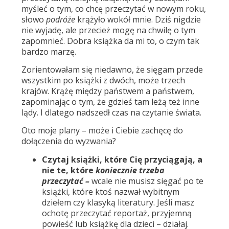
myśleć o tym, co chcę przeczytać w nowym roku,
słowo
podróże
krążyło wokół mnie. Dziś nigdzie
nie wyjadę, ale przecież mogę na chwilę o tym
zapomnieć. Dobra książka da mi to, o czym tak
bardzo marzę.
Zorientowałam się niedawno, że sięgam przede
wszystkim po książki z dwóch, może trzech
krajów. Krążę między państwem a państwem,
zapominając o tym, że gdzieś tam leżą też inne
lądy. I dlatego nadszedł czas na czytanie świata.
Oto moje plany – może i Ciebie zachęcę do
dołączenia do wyzwania?
Czytaj książki, które Cię przyciągają, a
nie te, które
koniecznie trzeba
przeczytać –
wcale nie musisz sięgać po te
książki, które ktoś nazwał wybitnym
dziełem czy klasyką literatury. Jeśli masz
ochotę przeczytać reportaż, przyjemną
powieść lub książkę dla dzieci – działaj.