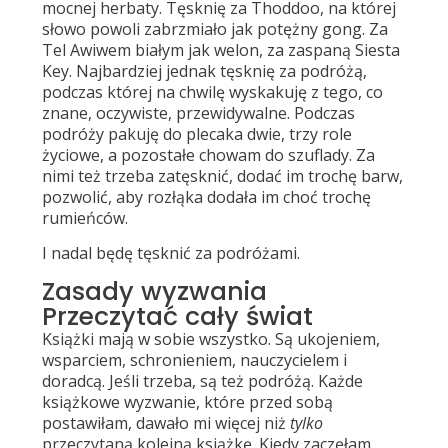
mocnej herbaty. Tęsknię za Thoddoo, na której
słowo powoli zabrzmiało jak potężny gong. Za
Tel Awiwem białym jak welon, za zaspaną Siesta
Key. Najbardziej jednak tęsknię za podróżą,
podczas której na chwilę wyskakuję z tego, co
znane, oczywiste, przewidywalne. Podczas
podróży pakuję do plecaka dwie, trzy role
życiowe, a pozostałe chowam do szuflady. Za
nimi też trzeba zatęsknić, dodać im trochę barw,
pozwolić, aby rozłąka dodała im choć trochę
rumieńców.
I nadal będę tęsknić za podróżami.
Zasady wyzwania
Przeczytać cały świat
Książki mają w sobie wszystko. Są ukojeniem,
wsparciem, schronieniem, nauczycielem i
doradcą. Jeśli trzeba, są też podróżą. Każde
książkowe wyzwanie, które przed sobą
postawiłam, dawało mi więcej niż
tylko
przeczytaną kolejną książkę. Kiedy zaczęłam