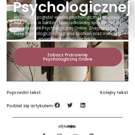
Psychologicznej
Jeśli chcesz pogłębić wiedzę psychologiczną i pracować
nad zmianą w bardziej uporządkowany sposób, zajrzyj
do Pracowni Psychologicznej Online. Znajdziesz tam
kursy psychologiczne, nagrania spotkań oraz materiały
wspierające rozwój i refleksję.
Zobacz Pracownię
Psychologiczną Online
Poprzedni tekst
Kolejny tekst
Podziel się artykułem: