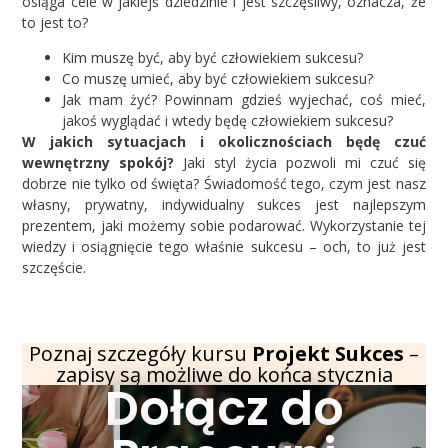
osiąga cele w jakiejś dziedzinie i jest szczęśliwy, oznacza, że
to jest to?
Kim muszę być, aby być człowiekiem sukcesu?
Co muszę umieć, aby być człowiekiem sukcesu?
Jak mam żyć? Powinnam gdzieś wyjechać, coś mieć,
jakoś wyglądać i wtedy będę człowiekiem sukcesu?
W jakich sytuacjach i okolicznościach będę czuć
wewnętrzny spokój?
Jaki styl życia pozwoli mi czuć się
dobrze nie tylko od święta? Świadomość tego, czym jest nasz
własny, prywatny, indywidualny sukces jest najlepszym
prezentem, jaki możemy sobie podarować. Wykorzystanie tej
wiedzy i osiągnięcie tego właśnie sukcesu – och, to już jest
szczęście.
Poznaj szczegóły kursu
Projekt Sukces
–
zapisy są możliwe do końca stycznia
Dołącz do