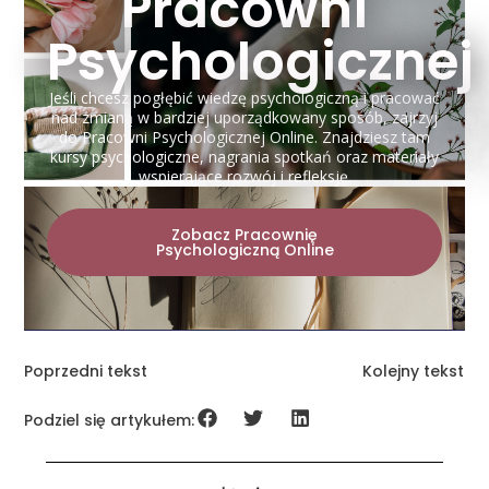
Pracowni
Psychologicznej
Jeśli chcesz pogłębić wiedzę psychologiczną i pracować
nad zmianą w bardziej uporządkowany sposób, zajrzyj
do Pracowni Psychologicznej Online. Znajdziesz tam
kursy psychologiczne, nagrania spotkań oraz materiały
wspierające rozwój i refleksję.
Zobacz Pracownię
Psychologiczną Online
Poprzedni tekst
Kolejny tekst
Podziel się artykułem: