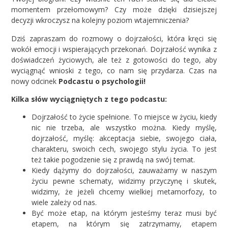
momentem przełomowym? Czy może dzięki dzisiejszej
decyzji wkroczysz na kolejny poziom wtajemniczenia?
Dziś zapraszam do rozmowy o dojrzałości, która kręci się
wokół emocji i wspierających przekonań. Dojrzałość wynika z
doświadczeń życiowych, ale też z gotowości do tego, aby
wyciągnąć wnioski z tego, co nam się przydarza. Czas na
nowy odcinek
Podcastu o psychologii!
Kilka słów wyciągniętych z tego podcastu:
Dojrzałość to życie spełnione. To miejsce w życiu, kiedy
nic nie trzeba, ale wszystko można. Kiedy myślę,
dojrzałość, myślę: akceptacja siebie, swojego ciała,
charakteru, swoich cech, swojego stylu życia. To jest
też takie pogodzenie się z prawdą na swój temat.
Kiedy dążymy do dojrzałości, zauważamy w naszym
życiu pewne schematy, widzimy przyczynę i skutek,
widzimy, że jeżeli chcemy wielkiej metamorfozy, to
wiele zależy od nas.
Być może etap, na którym jesteśmy teraz musi być
etapem, na którym się zatrzymamy, etapem