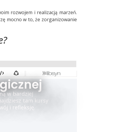
woim rozwojem i realizacją marzeń.
erzę mocno w to, że zorganizowanie
e?
gicznej
ną w bardziej
najdziesz tam kursy
j i refleksję.