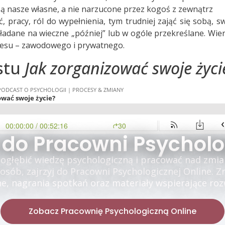
 są nasze własne, a nie narzucone przez kogoś z zewnątrz
 pracy, ról do wypełnienia, tym trudniej zająć się sobą, s
ładane na wieczne „później” lub w ogóle przekreślane. Wi
kcesu – zawodowego i prywatnego.
stu
Jak zorganizować swoje życi
 do Pracowni Psycholo
 pogłębić wiedzę psychologiczną i pracować nad zmia
ób, zajrzyj do Pracowni Psychologicznej Online. Z
e, nagrania spotkań oraz materiały wspierające rozwó
Zobacz Pracownię Psychologiczną Online