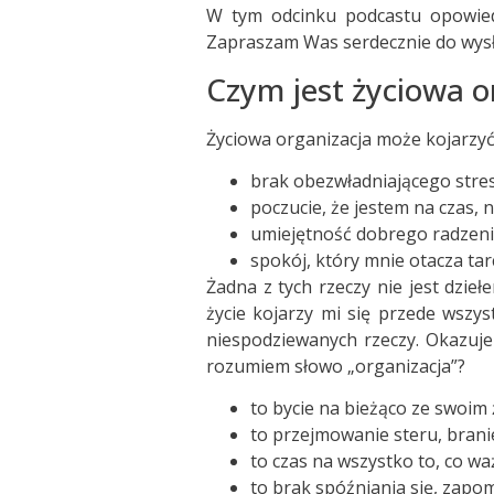
W tym odcinku podcastu opowiedzi
Zapraszam Was serdecznie do wysł
Czym jest życiowa o
Życiowa organizacja może kojarzyć
brak obezwładniającego stre
poczucie, że jestem na czas, 
umiejętność dobrego radzenia
spokój, który mnie otacza ta
Żadna z tych rzeczy nie jest dzi
życie kojarzy mi się przede wsz
niespodziewanych rzeczy. Okazuje 
rozumiem słowo „organizacja”?
to bycie na bieżąco ze swoim
to przejmowanie steru, brani
to czas na wszystko to, co w
to brak spóźniania się, zapo