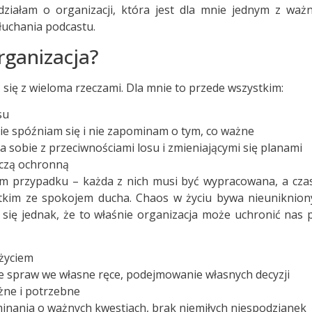
ałam o organizacji, która jest dla mnie jednym z ważni
uchania podcastu.
rganizacja?
 się z wieloma rzeczami. Dla mnie to przede wszystkim:
su
nie spóźniam się i nie zapominam o tym, co ważne
 sobie z przeciwnościami losu i zmieniającymi się planami
rczą ochronną
ełem przypadku – każda z nich musi być wypracowana, a 
ystkim ze spokojem ducha. Chaos w życiu bywa nieuniknio
się jednak, że to właśnie organizacja może uchronić nas 
 życiem
e spraw we własne ręce, podejmowanie własnych decyzji
ażne i potrzebne
minania o ważnych kwestiach, brak niemiłych niespodzianek