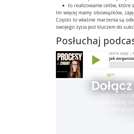
to realizowanie celów, które
Im więcej mamy obowiązków, zajęć,
Często to właśnie marzenia są odk
swojego życia jest kluczem do su
Posłuchaj podca
Dołącz
Jeśli chcesz
uporządkowany spos
psychologiczn