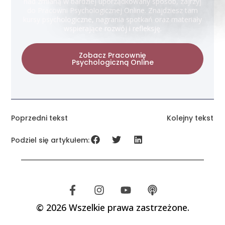
nad zmianą w bardziej uporządkowany sposób, zajrzyj
do Pracowni Psychologicznej Online. Znajdziesz tam
kursy psychologiczne, nagrania spotkań oraz materiały
wspierające rozwój i refleksję.
Zobacz Pracownię
Psychologiczną Online
Poprzedni tekst
Kolejny tekst
Podziel się artykułem:
© 2026 Wszelkie prawa zastrzeżone.