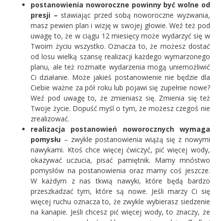
postanowienia noworoczne powinny być wolne od
presji –
stawiając przed sobą noworoczne wyzwania,
masz pewien plan i wizję w swojej głowie. Weź też pod
uwagę to, że w ciągu 12 miesięcy może wydarzyć się w
Twoim życiu wszystko. Oznacza to, że możesz dostać
od losu wielką szansę realizacji każdego wymarzonego
planu, ale też rozmaite wydarzenia mogą uniemożliwić
Ci działanie. Może jakieś postanowienie nie będzie dla
Ciebie ważne za pół roku lub pojawi się zupełnie nowe?
Weź pod uwagę to, że zmieniasz się. Zmienia się też
Twoje życie. Dopuść myśl o tym, że możesz czegoś nie
zrealizować.
realizacja postanowień noworocznych wymaga
pomysłu
– zwykle postanowienia wiążą się z nowymi
nawykami. Ktoś chce więcej ćwiczyć, pić więcej wody,
okazywać uczucia, pisać pamiętnik. Mamy mnóstwo
pomysłów na postanowienia oraz mamy coś jeszcze.
W każdym z nas tkwią nawyki, które będą bardzo
przeszkadzać tym, które są nowe. Jeśli marzy Ci się
więcej ruchu oznacza to, że zwykle wybierasz siedzenie
na kanapie. Jeśli chcesz pić więcej wody, to znaczy, że