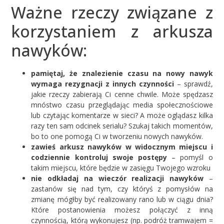
Ważne rzeczy związane z
korzystaniem z arkusza
nawyków:
pamiętaj, że znalezienie czasu na nowy nawyk
wymaga rezygnacji z innych czynności
– sprawdź,
jakie rzeczy zabierają Ci cenne chwile. Może spędzasz
mnóstwo czasu przeglądając media społecznościowe
lub czytając komentarze w sieci? A może oglądasz kilka
razy ten sam odcinek serialu? Szukaj takich momentów,
bo to one pomogą Ci w tworzeniu nowych nawyków.
zawieś arkusz nawyków w widocznym miejscu i
codziennie kontroluj swoje postępy
– pomyśl o
takim miejscu, które będzie w zasięgu Twojego wzroku
nie odkładaj na wieczór realizacji nawyków
–
zastanów się nad tym, czy któryś z pomysłów na
zmianę mógłby być realizowany rano lub w ciągu dnia?
Które postanowienia możesz połączyć z inną
czynnością, którą wykonujesz (np. podróż tramwajem =