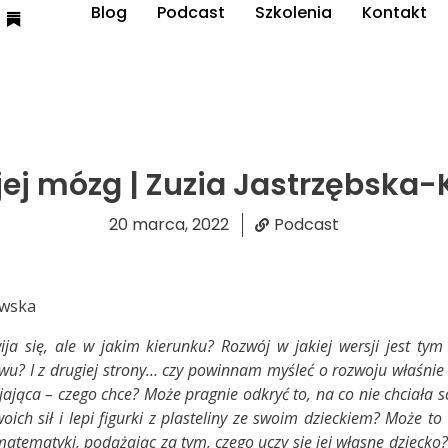
Blog
Podcast
Szkolenia
Kontakt
 jej mózg | Zuzia Jastrzębska
20 marca, 2022
Podcast
ija się, ale w jakim kierunku? Rozwój w jakiej wersji jest t
u? I z drugiej strony… czy powinnam myśleć o rozwoju właśnie 
jająca – czego chce? Może pragnie odkryć to, na co nie chciała 
woich sił i lepi figurki z plasteliny ze swoim dzieckiem? Może t
 matematyki, podążając za tym, czego uczy się jej własne dziecko