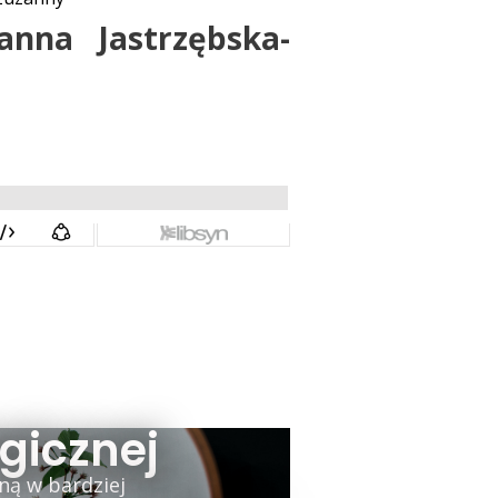
anna Jastrzębska-
gicznej
ną w bardziej