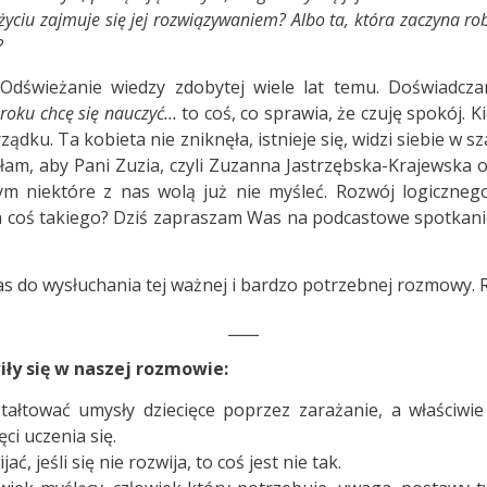
życiu zajmuje się jej rozwiązywaniem? Albo ta, która zaczyna rob
?
Odświeżanie wiedzy zdobytej wiele lat temu. Doświadcza
roku chcę się nauczyć…
to coś, co sprawia, że czuję spokój. K
ządku. Ta kobieta nie zniknęła, istnieje się, widzi siebie w 
ałam, aby
Pani Zuzia
, czyli Zuzanna Jastrzębska-Krajewska 
ym niektóre z nas wolą już nie myśleć. Rozwój logiczne
a coś takiego? Dziś zapraszam Was na podcastowe spotkani
 do wysłuchania tej ważnej i bardzo potrzebnej rozmowy. 
____
iły się w naszej rozmowie:
tałtować umysły dziecięce poprzez zarażanie, a właściwie
ęci uczenia się.
ć, jeśli się nie rozwija, to coś jest nie tak.