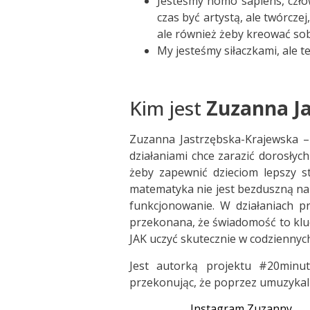
Jesteśmy homo sapiens, człow
czas być artystą, ale twórcze
ale również żeby kreować sob
My jesteśmy siłaczkami, ale t
Kim jest
Zuzanna J
Zuzanna Jastrzębska-Krajewska – 
działaniami chce zarazić dorosłyc
żeby zapewnić dzieciom lepszy s
matematyka nie jest bezduszną nau
funkcjonowanie. W działaniach pr
przekonana, że świadomość to klucz
JAK uczyć skutecznie w codziennyc
Jest autorką projektu #20minu
przekonując, że poprzez umuzyka
Instagram Zuzanny