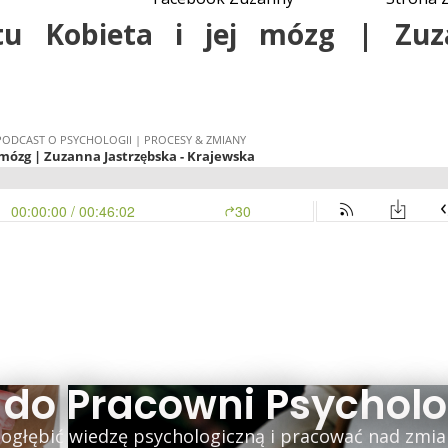
tu Kobieta i jej mózg | Zuz
 do Pracowni Psycholo
 pogłębić wiedzę psychologiczną i pracować nad zmia