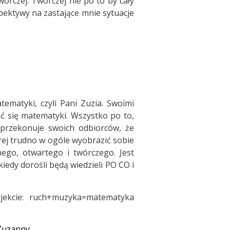
órczej. Twórczej nie po to by cały
spektywy na zastające mnie sytuacje
ematyki, czyli Pani Zuzia. Swoimi
ać się matematyki. Wszystko po to,
 przekonuje swoich odbiorców, że
rej trudno w ogóle wyobrazić sobie
nego, otwartego i twórczego. Jest
iedy dorośli będą wiedzieli PO CO i
jekcie: ruch+muzyka=matematyka
Zuzanny