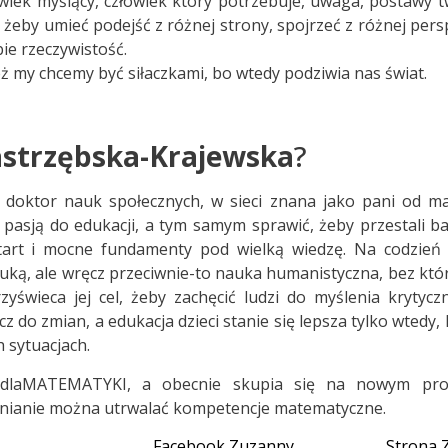
iek myślący, człowiek który potrzebuje, uwaga, postawy tw
j, żeby umieć podejść z różnej strony, spojrzeć z różnej per
ie rzeczywistość.
eż my chcemy być siłaczkami, bo wtedy podziwia nas świat.
astrzębska-Krajewska
?
doktor nauk społecznych, w sieci znana jako pani od mat
h pasją do edukacji, a tym samym sprawić, żeby przestali b
tart i mocne fundamenty pod wielką wiedzę. Na codzień
ką, ale wręcz przeciwnie-to nauka humanistyczna, bez któ
zyświeca jej cel, żeby zachęcić ludzi do myślenia krytycz
 do zmian, a edukacja dzieci stanie się lepsza tylko wtedy, k
h sytuacjach.
tdlaMATEMATYKI, a obecnie skupia się na nowym pro
lnianie można utrwalać kompetencje matematyczne.
Facebook Zuzanny
Strona 