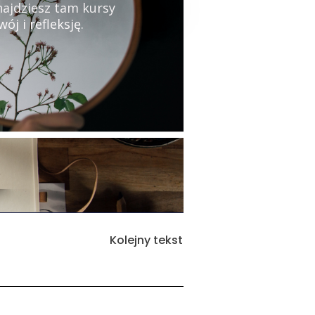
najdziesz tam kursy
j i refleksję.
Kolejny tekst