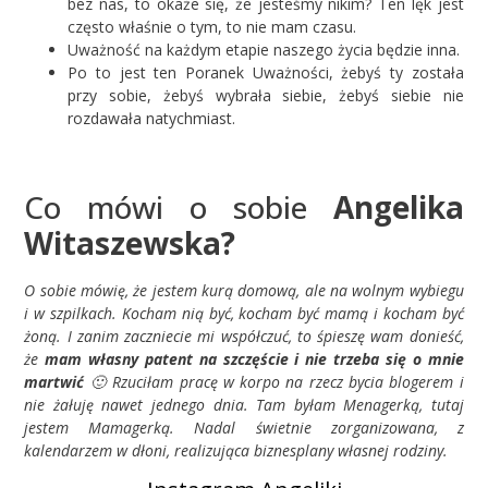
bez nas, to okaże się, że jesteśmy nikim? Ten lęk jest
często właśnie o tym, to nie mam czasu.
Uważność na każdym etapie naszego życia będzie inna.
Po to jest ten Poranek Uważności, żebyś ty została
przy sobie, żebyś wybrała siebie, żebyś siebie nie
rozdawała natychmiast.
Co mówi o sobie
Angelika
Witaszewska?
O sobie mówię, że jestem kurą domową, ale na wolnym wybiegu
i w szpilkach. Kocham nią być, kocham być mamą i kocham być
żoną. I zanim zaczniecie mi współczuć, to śpieszę wam donieść,
że
mam własny patent na szczęście i nie trzeba się o mnie
martwić
🙂 Rzuciłam pracę w korpo na rzecz bycia blogerem i
nie żałuję nawet jednego dnia. Tam byłam Menagerką, tutaj
jestem Mamagerką. Nadal świetnie zorganizowana, z
kalendarzem w dłoni, realizująca biznesplany własnej rodziny.