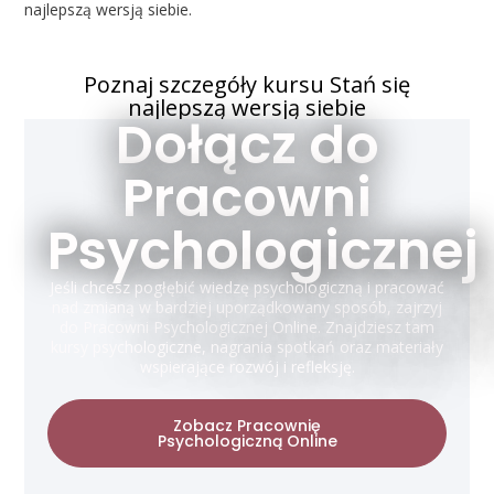
najlepszą wersją siebie.
Poznaj szczegóły kursu Stań się
najlepszą wersją siebie
Dołącz do
Pracowni
Psychologicznej
Jeśli chcesz pogłębić wiedzę psychologiczną i pracować
nad zmianą w bardziej uporządkowany sposób, zajrzyj
do Pracowni Psychologicznej Online. Znajdziesz tam
kursy psychologiczne, nagrania spotkań oraz materiały
wspierające rozwój i refleksję.
Zobacz Pracownię
Psychologiczną Online