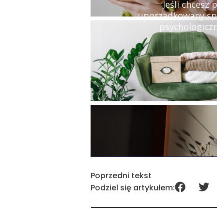
Jeśli chcesz
uporządkowany spos
psychologiczn
Poprzedni tekst
Podziel się artykułem: