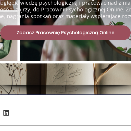
 pogłębić wiedzę psychologiczną i pracować nad zmia
ób, zajrzyj do Pracowni Psychologicznej Online. Z
e, nagrania spotkań oraz materiały wspierające rozwó
Zobacz Pracownię Psychologiczną Online