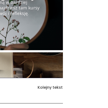
ną w bardziej
najdziesz tam kursy
j i refleksję.
Kolejny tekst