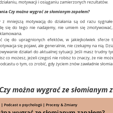
ziałaniu, motywacji i osiąganiu zamierzonych rezultatów.
ania
Czy można wygrać ze słomianym zapałem?
 z mniejszą motywacją do działania są od razu sygnał
dę się do tego nie nadajemy, nie umiem się zmotywować
eklamowana.
cię do upragnionych efektów, w jakiejkolwiek sferze two
otywacja się pojawi, ale generalnie, nie czekajmy na nią. Dzi
ywanie działań do aktualnej sytuacji. Jeśli masz trudny tyd
sz co możesz, jeżeli czegoś nie robisz to znaczy, że nie moż
dcastu o tym, co zrobić, gdy życiem znów zawładnie słomia
Czy można wygrać ze słomianym 