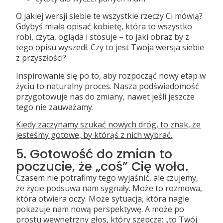
O jakiej wersji siebie te wszystkie rzeczy Ci mówią?
Gdybyś miała opisać kobietę, która to wszystko
robi, czyta, ogląda i stosuje – to jaki obraz by z
tego opisu wyszedł. Czy to jest Twoja wersja siebie
z przyszłości?
Inspirowanie się po to, aby rozpocząć nowy etap w
życiu to naturalny proces. Nasza podświadomość
przygotowuje nas do zmiany, nawet jeśli jeszcze
tego nie zauważamy.
Kiedy zaczynamy szukać nowych dróg, to znak, że
jesteśmy gotowe, by którąś z nich wybrać.
5. Gotowość do zmian to
poczucie, że „coś” Cię woła.
Czasem nie potrafimy tego wyjaśnić, ale czujemy,
że życie podsuwa nam sygnały. Może to rozmowa,
która otwiera oczy. Może sytuacja, która nagle
pokazuje nam nową perspektywę. A może po
prostu wewnętrzny głos, który szepcze: „to Twój