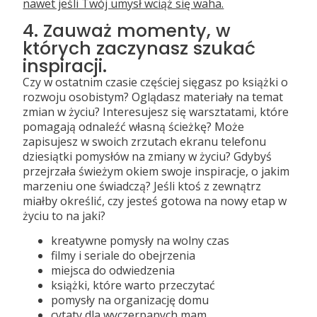
nawet jeśli Twój umysł wciąż się waha.
4. Zauważ momenty, w
których zaczynasz szukać
inspiracji.
Czy w ostatnim czasie częściej sięgasz po książki o
rozwoju osobistym? Oglądasz materiały na temat
zmian w życiu? Interesujesz się warsztatami, które
pomagają odnaleźć własną ścieżkę? Może
zapisujesz w swoich zrzutach ekranu telefonu
dziesiątki pomysłów na zmiany w życiu? Gdybyś
przejrzała świeżym okiem swoje inspiracje, o jakim
marzeniu one świadczą? Jeśli ktoś z zewnątrz
miałby określić, czy jesteś gotowa na nowy etap w
życiu to na jaki?
kreatywne pomysły na wolny czas
filmy i seriale do obejrzenia
miejsca do odwiedzenia
książki, które warto przeczytać
pomysły na organizację domu
cytaty dla wyczerpanych mam