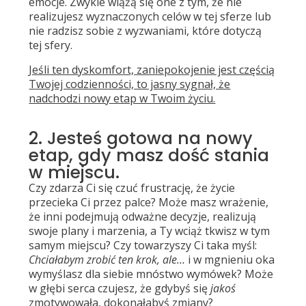
emocje. Zwykle wiążą się one z tym, że nie
realizujesz wyznaczonych celów w tej sferze lub
nie radzisz sobie z wyzwaniami, które dotyczą
tej sfery.
Jeśli ten dyskomfort, zaniepokojenie jest częścią
Twojej codzienności, to jasny sygnał, że
nadchodzi nowy etap w Twoim życiu.
2. Jesteś gotowa na nowy
etap, gdy masz dość stania
w miejscu.
Czy zdarza Ci się czuć frustrację, że życie
przecieka Ci przez palce? Może masz wrażenie,
że inni podejmują odważne decyzje, realizują
swoje plany i marzenia, a Ty wciąż tkwisz w tym
samym miejscu? Czy towarzyszy Ci taka myśl:
Chciałabym zrobić ten krok, ale…
i w mgnieniu oka
wymyślasz dla siebie mnóstwo wymówek? Może
w głębi serca czujesz, że gdybyś się
jakoś
zmotywowała, dokonałabyś zmiany?