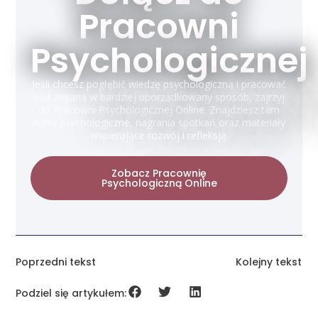
Pracowni
Psychologicznej
Jeśli chcesz pogłębić wiedzę psychologiczną i pracować
nad zmianą w bardziej uporządkowany sposób, zajrzyj
do Pracowni Psychologicznej Online. Znajdziesz tam
kursy psychologiczne, nagrania spotkań oraz materiały
wspierające rozwój i refleksję.
Zobacz Pracownię
Psychologiczną Online
Poprzedni tekst
Kolejny tekst
Podziel się artykułem: