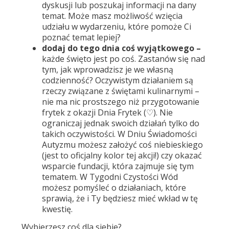
dyskusji lub poszukaj informacji na dany
temat. Może masz możliwość wzięcia
udziału w wydarzeniu, które pomoże Ci
poznać temat lepiej?
dodaj do tego dnia coś wyjątkowego –
każde święto jest po coś. Zastanów się nad
tym, jak wprowadzisz je we własną
codzienność? Oczywistym działaniem są
rzeczy związane z świętami kulinarnymi –
nie ma nic prostszego niż przygotowanie
frytek z okazji Dnia Frytek (♡). Nie
ograniczaj jednak swoich działań tylko do
takich oczywistości. W Dniu Świadomości
Autyzmu możesz założyć coś niebieskiego
(jest to oficjalny kolor tej akcji!) czy okazać
wsparcie fundacji, która zajmuje się tym
tematem. W Tygodni Czystości Wód
możesz pomyśleć o działaniach, które
sprawią, że i Ty będziesz mieć wkład w tę
kwestię.
Wybierzesz coś dla siebie?