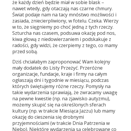
że każdy dzień będzie miał w sobie blask –
nawet wtedy, gdy otaczają nas czarne chmury.
Świat podaje nam na tacy mnóstwo możliwości i
zasiada, zniecierpliwiony, w fotelu. Czeka. Wierzy
w to, że sięgniemy po choć jedną z tych rzeczy.
Szturcha nas czasem, podsuwa okazję pod nos,
kiwa głową z niedowierzaniem i podskakuje z
radości, gdy widzi, że czerpiemy z tego, co mamy
przed sobą.
Dziś chciałabym zaproponować Wam kolejny
mały dodatek do
Listy Przeżyć.
Przeróżne
organizacje, fundacje, kraje i firmy na całym
ogłaszają dni i tygodnie w miesiącu, podczas
których świętujemy różne rzeczy. Pomysły na
takie wydarzenia sprawiają, że zwracamy uwagę
na pewne kwestie (np. na zjawisko autyzmu),
możemy skupić się na określonych sferach
kultury (np. w trakcie Miesiąca Jazzu) lub mamy
okazję do cieszenia się drobnymi
przyjemnościami (w trakcie Dnia Patrzenia w
Niebo). Niektóre wydarzenia są celebrowane co