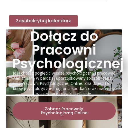
Zasubskrybuj kalendarz
Dołącz do
Pracowni
Psychologicznej
Jeśli chcesz pogłębić wiedzę psychologiczną i pracować
nad zmianą w bardziej uporządkowany sposób, zajrzyj
do Pracowni Psychologicznej Online. Znajdziesz tam
kursy psychologiczne, nagrania spotkań oraz materiały
wspierające rozwój i refleksję.
Zobacz Pracownię
Psychologiczną Online