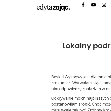
Lokalny podró
Beskid Wyspowy jest dla mnie ni
zrozumieć. Wyrwałam stąd samą 
nim odpowiedzi, znalazłam w nim
Odkrywanie moich najbliższych ok
postanowiłam zrobić. Choć może 
musi wcale tak być. Zróbmy krok