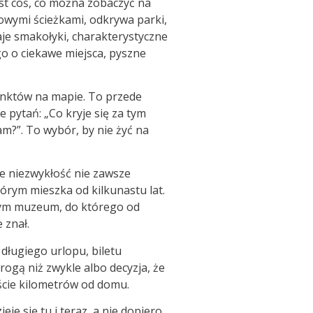
est coś, co można zobaczyć na
owymi ścieżkami, odkrywa parki,
naje smakołyki, charakterystyczne
go o ciekawe miejsca, pyszne
unktów na mapie. To przede
 pytań: „Co kryje się za tym
jam?”. To wybór, by nie żyć na
e niezwykłość nie zawsze
tórym mieszka od kilkunastu lat.
ałym muzeum, do którego od
 znał.
długiego urlopu, biletu
ogą niż zwykle albo decyzja, że
ście kilometrów od domu.
e się tu i teraz, a nie dopiero