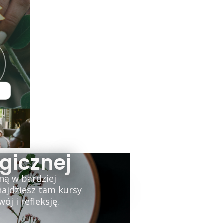
gicznej
ną w bardziej
najdziesz tam kursy
j i refleksję.