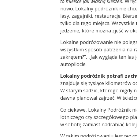
to miejsce jak własną kieszeń.
Wręcz
nowo. Lokalny podróżnik nie chce
lasy, zagajniki, restauracje. Bie
tylko dla tego miejsca. Wszystki
jedzenie, które można zjeść w oko
Lokalne podróżowanie nie polega
wszystkim sposób patrzenia na rz
zakrętem?”, „Jak wygląda ten las j
autopilocie.
Lokalny podróżnik potrafi zach
znajduje się tysiące kilometrów o
W starym sadzie, którego nigdy n
dawna planował zajrzeć. W ścieżc
Co ciekawe, Lokalny Podróżnik ni
lotniczego czy szczegółowego pla
w sobotę zamiast nadrabiać kolej
W takim podróżowaniu jest też coś