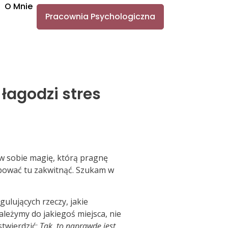
O Mnie
Pracownia Psychologiczna
 łagodzi stres
 w sobie magię, którą pragnę
óbować tu zakwitnąć. Szukam w
gulujących rzeczy, jakie
leżymy do jakiegoś miejsca, nie
stwierdzić:
Tak, to naprawdę jest