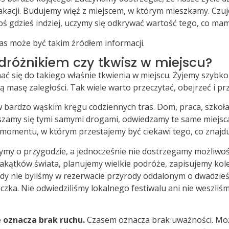
kacji. Budujemy więź z miejscem, w którym mieszkamy. Czuje
ś gdzieś indziej, uczymy się odkrywać wartość tego, co mamy
nas może być takim źródłem informacji.
dróżnikiem czy tkwisz w miejscu?
ać się do takiego właśnie tkwienia w miejscu. Żyjemy szybk
ą masę zaległości. Tak wiele warto przeczytać, obejrzeć i pr
 bardzo wąskim kręgu codziennych tras. Dom, praca, szkoła d
uszamy się tymi samymi drogami, odwiedzamy te same miejsc
momentu, w którym przestajemy być ciekawi tego, co znajduj
my o przygodzie, a jednocześnie nie dostrzegamy możliwośc
zakątków świata, planujemy wielkie podróże, zapisujemy kole
dy nie byliśmy w rezerwacie przyrody oddalonym o dwadzieś
czka. Nie odwiedziliśmy lokalnego festiwalu ani nie weszliś
 oznacza brak ruchu.
Czasem oznacza brak uważności. Mo