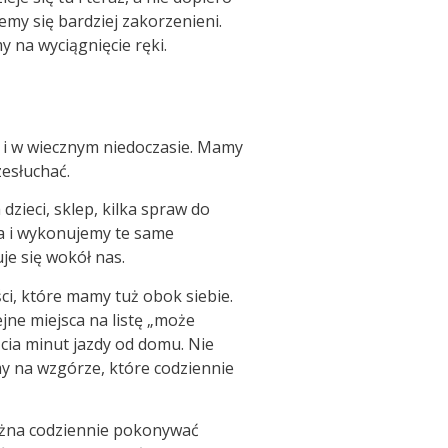
my się bardziej zakorzenieni.
 na wyciągnięcie ręki.
o i w wiecznym niedoczasie. Mamy
zesłuchać.
zieci, sklep, kilka spraw do
a i wykonujemy te same
e się wokół nas.
i, które mamy tuż obok siebie.
jne miejsca na listę „może
cia minut jazdy od domu. Nie
my na wzgórze, które codziennie
żna codziennie pokonywać