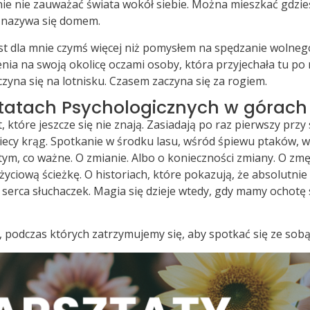
nie nie zauważać świata wokół siebie. Można mieszkać gdzieś 
e nazywa się domem.
st dla mnie czymś więcej niż pomysłem na spędzanie wolneg
enia na swoją okolicę oczami osoby, która przyjechała tu po
zyna się na lotnisku. Czasem zaczyna się za rogiem.
tatach Psychologicznych w górach
które jeszcze się nie znają. Zasiadają po raz pierwszy przy 
ecy krąg. Spotkanie w środku lasu, wśród śpiewu ptaków, w 
tym, co ważne. O zmianie. Albo o konieczności zmiany. O zmę
 życiową ścieżkę. O historiach, które pokazują, że absolut
e serca słuchaczek. Magia się dzieje wtedy, gdy mamy ochotę
 podczas których zatrzymujemy się, aby spotkać się ze sobą