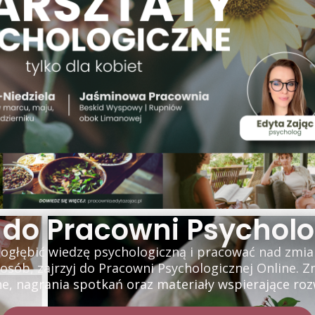
 do Pracowni Psycholo
 pogłębić wiedzę psychologiczną i pracować nad zmia
ób, zajrzyj do Pracowni Psychologicznej Online. Z
e, nagrania spotkań oraz materiały wspierające rozwó