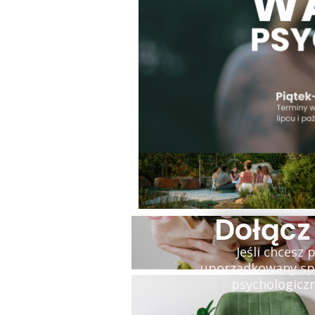
Dołącz
Jeśli chcesz
uporządkowany spos
psychologiczn