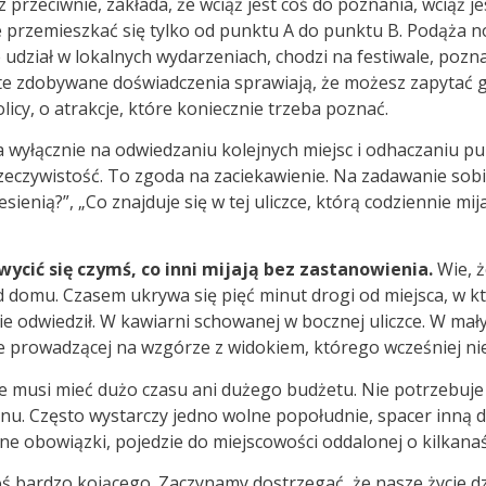
 przeciwnie, zakłada, że wciąż jest coś do poznania, wciąż j
 przemieszkać się tylko od punktu A do punktu B. Podąża n
rze udział w lokalnych wydarzeniach, chodzi na festiwale, poz
e te zdobywane doświadczenia sprawiają, że możesz zapytać 
licy, o atrakcje, które koniecznie trzeba poznać.
 wyłącznie na odwiedzaniu kolejnych miejsc i odhaczaniu p
eczywistość. To zgoda na zaciekawienie. Na zadawanie sobie
esienią?”, „Co znajduje się w tej uliczce, którą codziennie mi
wycić się czymś, co inni mijają bez zastanowienia.
Wie, ż
d domu. Czasem ukrywa się pięć minut drogi od miejsca, w k
ie odwiedził. W kawiarni schowanej w bocznej uliczce. W m
e prowadzącej na wzgórze z widokiem, którego wcześniej nie
e musi mieć dużo czasu ani dużego budżetu. Nie potrzebuje 
nu. Często wystarczy jedno wolne popołudnie, spacer inną dr
ne obowiązki, pojedzie do miejscowości oddalonej o kilkana
 bardzo kojącego. Zaczynamy dostrzegać, że nasze życie dziej